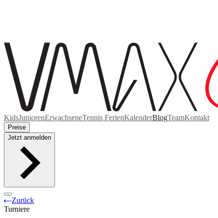
Kids
Junioren
Erwachsene
Tennis Ferien
Kalender
Blog
Team
Kontakt
Preise
Jetzt anmelden
Zurück
Turniere