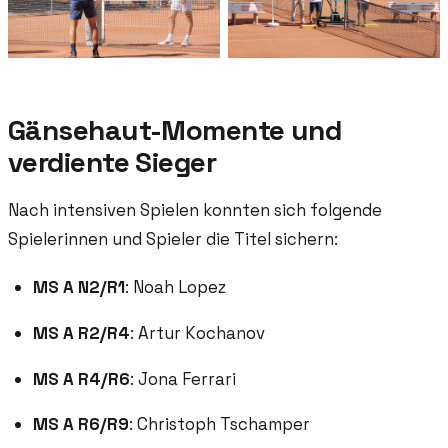
Gänsehaut-Momente und
verdiente Sieger
Nach intensiven Spielen konnten sich folgende
Spielerinnen und Spieler die Titel sichern:
MS A N2/R1
: Noah Lopez
MS A R2/R4
: Artur Kochanov
MS A R4/R6
: Jona Ferrari
MS A R6/R9
: Christoph Tschamper