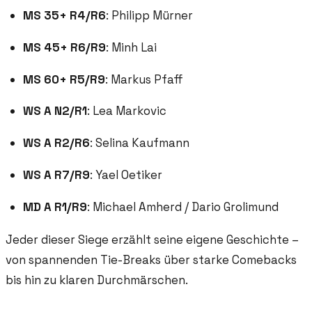
MS 35+ R4/R6
: Philipp Mürner
MS 45+ R6/R9
: Minh Lai
MS 60+ R5/R9
: Markus Pfaff
WS A N2/R1
: Lea Markovic
WS A R2/R6
: Selina Kaufmann
WS A R7/R9
: Yael Oetiker
MD A R1/R9
: Michael Amherd / Dario Grolimund
Jeder dieser Siege erzählt seine eigene Geschichte –
von spannenden Tie-Breaks über starke Comebacks
bis hin zu klaren Durchmärschen.