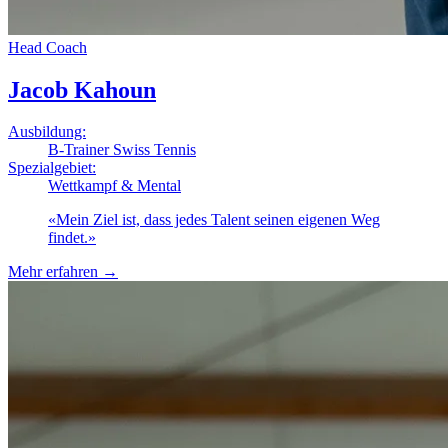
Head Coach
Jacob Kahoun
Ausbildung:
B-Trainer Swiss Tennis
Spezialgebiet:
Wettkampf & Mental
«
Mein Ziel ist, dass jedes Talent seinen eigenen Weg
findet.
»
Mehr erfahren
→