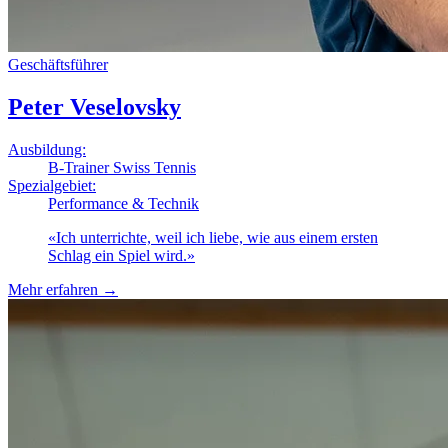
Geschäftsführer
Peter Veselovsky
Ausbildung:
B-Trainer Swiss Tennis
Spezialgebiet:
Performance & Technik
«
Ich unterrichte, weil ich liebe, wie aus einem ersten
Schlag ein Spiel wird.
»
Mehr erfahren
→