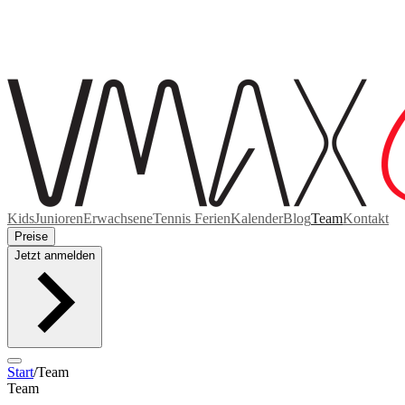
Kids
Junioren
Erwachsene
Tennis Ferien
Kalender
Blog
Team
Kontakt
Preise
Jetzt anmelden
Start
/
Team
Team