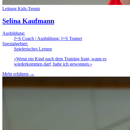
Leitung Kids-Tennis
Selina Kaufmann
Ausbildung:
J+S Coach / Ausbildung: J+S Trainer
Spezialgebiet:
Spielerisches Lernen
«
Wenn ein Kind nach dem Training fragt, wann es
wiederkommen darf, habe ich gewonnen.
»
Mehr erfahren
→