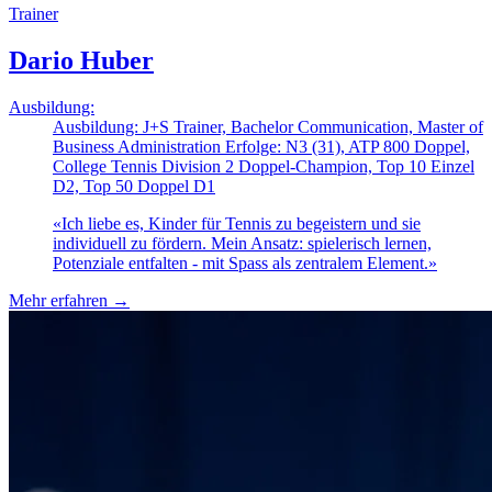
Trainer
Dario Huber
Ausbildung:
Ausbildung: J+S Trainer, Bachelor Communication, Master of
Business Administration Erfolge: N3 (31), ATP 800 Doppel,
College Tennis Division 2 Doppel-Champion, Top 10 Einzel
D2, Top 50 Doppel D1
«
Ich liebe es, Kinder für Tennis zu begeistern und sie
individuell zu fördern. Mein Ansatz: spielerisch lernen,
Potenziale entfalten - mit Spass als zentralem Element.
»
Mehr erfahren
→