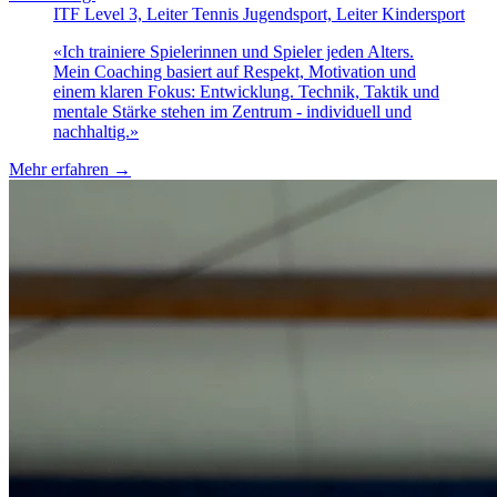
ITF Level 3, Leiter Tennis Jugendsport, Leiter Kindersport
«
Ich trainiere Spielerinnen und Spieler jeden Alters.
Mein Coaching basiert auf Respekt, Motivation und
einem klaren Fokus: Entwicklung. Technik, Taktik und
mentale Stärke stehen im Zentrum - individuell und
nachhaltig.
»
Mehr erfahren
→