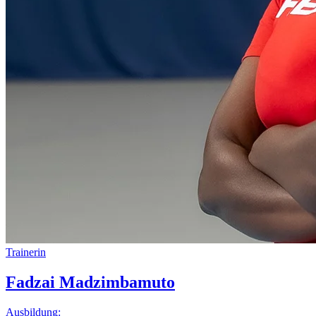
Trainerin
Fadzai Madzimbamuto
Ausbildung: