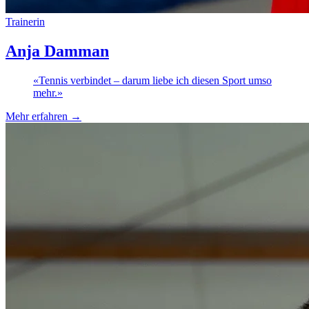
Trainerin
Anja Damman
«
Tennis verbindet – darum liebe ich diesen Sport umso
mehr.
»
Mehr erfahren
→