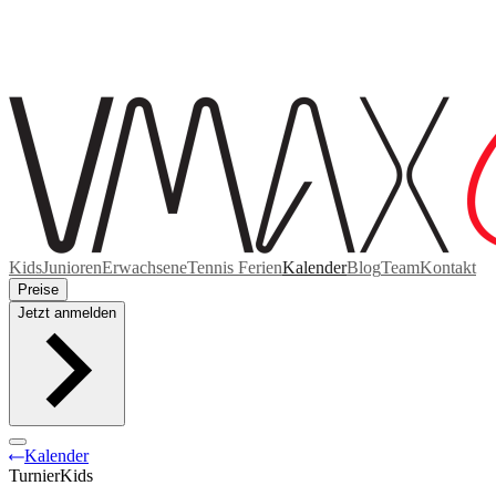
Kids
Junioren
Erwachsene
Tennis Ferien
Kalender
Blog
Team
Kontakt
Preise
Jetzt anmelden
Kalender
Turnier
Kids