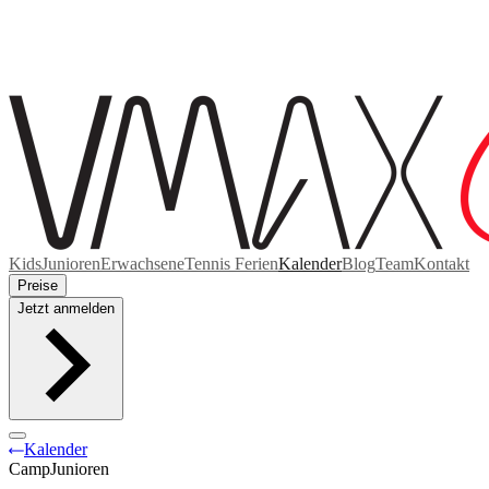
Kids
Junioren
Erwachsene
Tennis Ferien
Kalender
Blog
Team
Kontakt
Preise
Jetzt anmelden
Kalender
Camp
Junioren