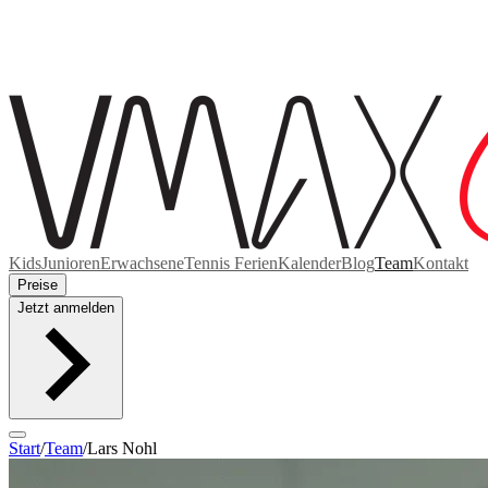
Kids
Junioren
Erwachsene
Tennis Ferien
Kalender
Blog
Team
Kontakt
Preise
Jetzt anmelden
Start
/
Team
/
Lars Nohl